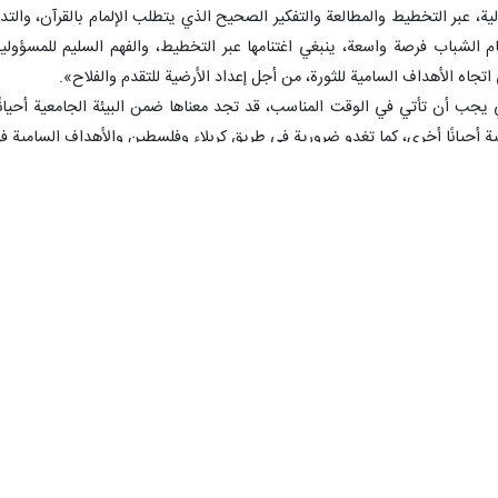
لية، عبر التخطيط والمطالعة والتفكير الصحيح الذي يتطلب الإلمام بالقرآن، والتدب
مام الشباب فرصة واسعة، ينبغي اغتنامها عبر التخطيط، والفهم السليم للمسؤولية
تجاه الأهداف السامية للثورة، من أجل إعداد الأرضية للتقدم والفلاح».
 يجب أن تأتي في الوقت المناسب، قد تجد معناها ضمن البيئة الجامعية أحيانًا
ية أحيانًا أخرى، كما تغدو ضرورية في طريق كربلاء وفلسطين والأهداف السامية ف
ام هذه الفرصة التاريخية من قبل الشباب هو بمعنى الفلاح، وإذا لم يجرِ اغتنام هذ
تكون الخسران».
٠
٠