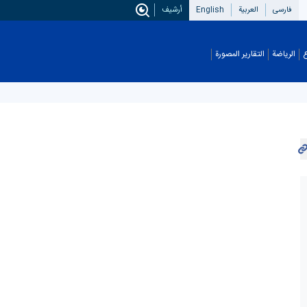
فارسی
العربیة
English
أرشيف
ع
الریاضة
التقاریر المصورة