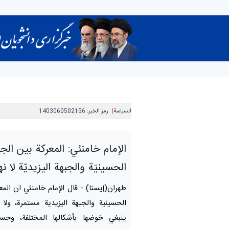
السیاسة
رمز الخبر:
1403060502156
الإمام خامنئي: المعركة بين الج
الحسينيّة والجبهة اليزيديّة لا نه
طهران(إیسنا) - قال الإمام خامنئي ان المع
الحسينية والجبهة اليزيدية مستمرة، ولا ن
ينبغي خوضها بأشكالها المختلفة، وح