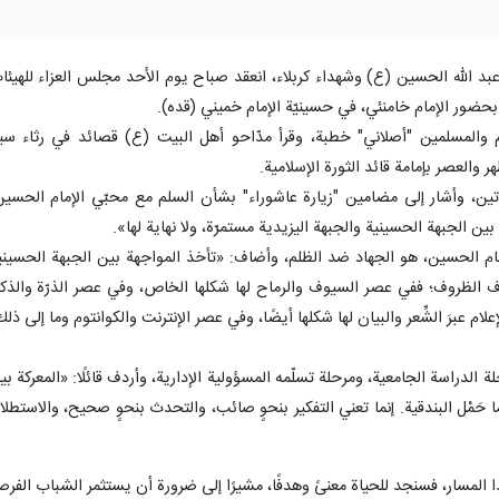
عبد الله الحسين (ع) وشهداء كربلاء، انعقد صباح يوم الأحد مجلس العزاء للهيئا
بحضور الإمام خامنئي، في حسينيّة الإمام خميني (قده).
لام والمسلمين "أصلاني" خطبة، وقرأ مدّاحو أهل البيت (ع) قصائد في رثاء سي
 والعصر بإمامة قائد الثورة الإسلامية.
تين، وأشار إلى مضامين "زيارة عاشوراء" بشأن السلم مع محبّي الإمام الحسين
ة بين الجبهة الحسينية والجبهة اليزيدية مستمرّة، ولا نهاية لها».
لإمام الحسين، هو الجهاد ضد الظلم، وأضاف: «تأخذ المواجهة بين الجبهة الحسيني
اف الظروف؛ ففي عصر السيوف والرماح لها شكلها الخاص، وفي عصر الذرّة والذكا
ام عبرَ الشِّعر والبيان لها شكلها أيضًا، وفي عصر الإنترنت والكوانتوم وما إلى ذلك
الدراسة الجامعية، ومرحلة تسلّمه المسؤولية الإدارية، وأردف قائلًا: «المعركة بي
ًا حَمْل البندقية. إنما تعني التفكير بنحوٍ صائب، والتحدث بنحوٍ صحيح، والاستطلا
ي هذا المسار، فسنجد للحياة معنىً وهدفًا، مشيرًا إلى ضرورة أن يستثمر الشباب الفرص