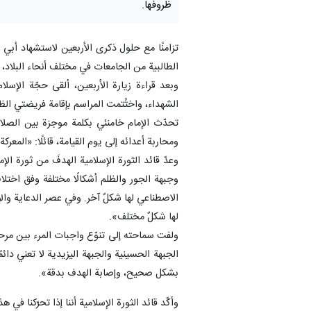
ظروفها.
تزامنًا مع حلول ذكرى الأربعين لاستشهاد أبي 
الطالبية من الجامعات في مختلف أنحاء البلاد، 
وبعد قراءة زيارة الأربعين، ألقى حجّة الإس
الشهداء، واختُتمت المراسم بإقامة فريضتي الظهر
تحدّث الإمام خامنئي بكلمة موجزة بين الصلا
ومحاربة أعدائه إلى يوم القيامة، قائلًا: «المعرك
وعدّ قائد الثورة الإسلامية الهدفَ من ثورة ا
وجبهة الجور والظلم أشكالًا مختلفة وفق اختل
الاصطناعي لها شكلٌ آخر. وفي عصر الدعاية والإعل
لها شكلٌ مختلف».
ولفت سماحته إلى تنوّع واجبات المرء بين مرحلة 
الجبهة الحسينية والجبهة اليزيدية لا تعني دائم
بشكل صحيح، وإصابة الهدف بدقة».
وأكّد قائد الثورة الإسلامية أننا إذا تحرّكنا ف