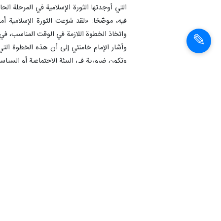
التي أوجدتها الثورة الإسلامية في المرحلة الحا
فيه، موضّحًا: «لقد شرّعت الثورة الإسلامية أ
واتخاذ الخطوة اللازمة في الوقت المناسب، في ا
وأشار الإمام خامنئي إلى أن هذه الخطوة التي
وتكون ضرورية في البيئة الاجتماعية أو السياس
بعض الأحيان.
وفي ختام حديثه، أكد الإمام خامنئي: «إنّ اغتن
الفرصة ولم يجرِ العمل بمسؤولية، فالنتيجة س
رمز الخبر:
1403060502156
الإمام خامنئي