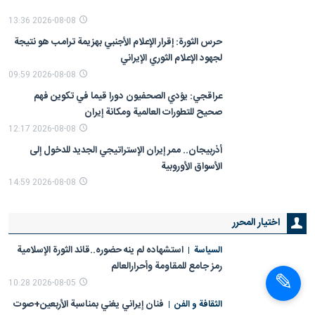
2026-08-08 13:36
حرس الثورة: إقرار الإعلام الأجنبي بهزيمة ترامب هو نتيجة
لجهود الإعلام الثوري الإيراني
2026-08-08 09:59
عراقجي: يؤدي الصحفيون دورا قیما في تكوين فهم
صحيح للتطورات العالمية ومکانة إيران
2026-08-08 12:17
أذربیجان.. ممر إيران الإستراتیجي الجدید للدخول إلی
الأسواق الأوروبیة
2026-08-08 14:59
اختيار المحرر
استشهاده لم ینه حضوره..قائد الثورة الإسلامیة
السیاسة
رمز جامع للمقاومة وأحرارالعالم
2026-08-05 10:28
فنان إيراني یغني بمناسبة الأربعین+صوت
الثقافة و الفن