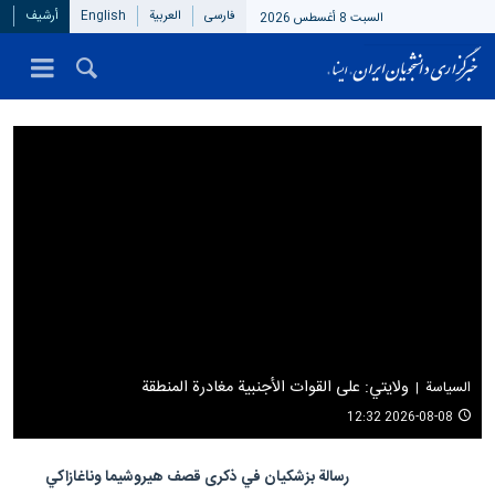
فارسی
العربیة
English
أرشيف
السبت 8 أغسطس 2026
ولایتي: علی القوات الأجنبیة مغادرة المنطقة
السیاسة
2026-08-08 12:32
رسالة بزشکیان في ذکری قصف هیروشیما وناغازاکي